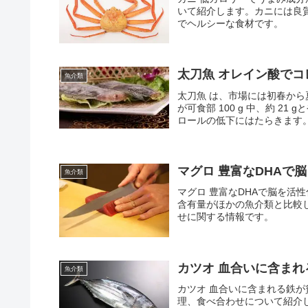
いて紹介します。カニには良
でヘルシーな食材です。
太刀魚 オレイン酸で
魚介類
太刀魚 は、市場には初春か
が可食部 100 g 中、約 
ロールの低下にはたらきます
マグロ 豊富なDHAで
魚介類
マグロ 豊富なDHAで脳を活
含有量がほかの魚介類と比較
せに関する情報です。
カツオ 血合いに含ま
魚介類
カツオ 血合いに含まれる鉄
理、食べ合わせについて紹介