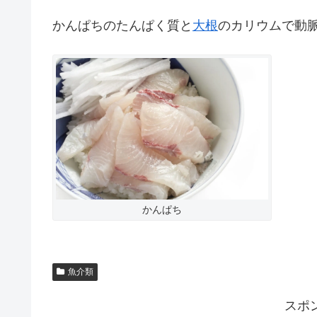
かんぱちのたんぱく質と
大根
のカリウムで動
かんぱち
魚介類
スポ