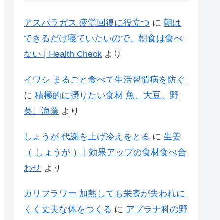
アスパラガス 疲労回復に役立つ
に
朝は
できるだけ寝ていたいので、朝食は食べ
ない | Health Check
より
イワシ まるごと食べて生活習慣病を防ぐ
に
積極的に摂りたい食材 魚、大豆、野
菜、海藻
より
しょうが 代謝を上げ冷えをとる
に
生姜
（ しょうが ） | 効果アップの食材食べ合
わせ
より
カリフラワー 加熱しても栄養が失われに
くく丈夫な体をつくる
に
アブラナ科の野