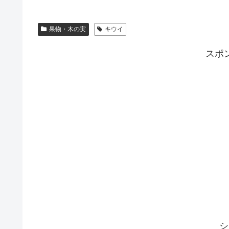
果物・木の実
キウイ
スポ
シ