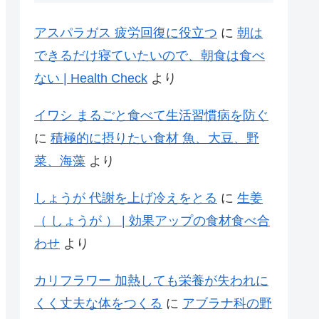
アスパラガス 疲労回復に役立つ
に
朝は
できるだけ寝ていたいので、朝食は食べ
ない | Health Check
より
イワシ まるごと食べて生活習慣病を防ぐ
に
積極的に摂りたい食材 魚、大豆、野
菜、海藻
より
しょうが 代謝を上げ冷えをとる
に
生姜
（ しょうが ） | 効果アップの食材食べ合
わせ
より
カリフラワー 加熱しても栄養が失われに
くく丈夫な体をつくる
に
アブラナ科の野