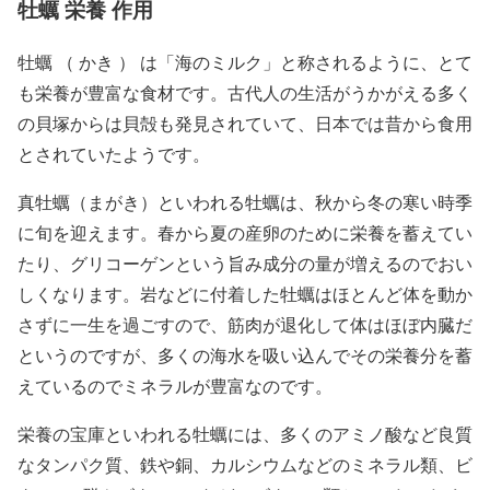
牡蠣 栄養 作用
牡蠣 （ かき ） は「海のミルク」と称されるように、とて
も栄養が豊富な食材です。古代人の生活がうかがえる多く
の貝塚からは貝殻も発見されていて、日本では昔から食用
とされていたようです。
真牡蠣（まがき）といわれる牡蠣は、秋から冬の寒い時季
に旬を迎えます。春から夏の産卵のために栄養を蓄えてい
たり、グリコーゲンという旨み成分の量が増えるのでおい
しくなります。岩などに付着した牡蠣はほとんど体を動か
さずに一生を過ごすので、筋肉が退化して体はほぼ内臓だ
というのですが、多くの海水を吸い込んでその栄養分を蓄
えているのでミネラルが豊富なのです。
栄養の宝庫といわれる牡蠣には、多くのアミノ酸など良質
なタンパク質、鉄や銅、カルシウムなどのミネラル類、ビ