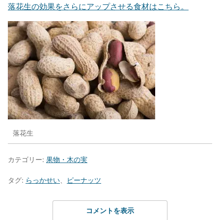
落花生の効果をさらにアップさせる食材はこちら。
落花生
カテゴリー:
果物・木の実
タグ:
らっかせい
、
ピーナッツ
コメントを表示