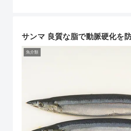
サンマ 良質な脂で動脈硬化を
魚介類