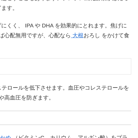
ぎます。
く、 IPA や DHA を効果的にとれます。焦げに
ば心配無用ですが、心配なら
大根
おろし をかけて食
レステロールを低下させます。血圧やコレステロールを
や高血圧を防ぎます。
わかめ
（ビタミンC、カリウム、アルギン酸）をプラ