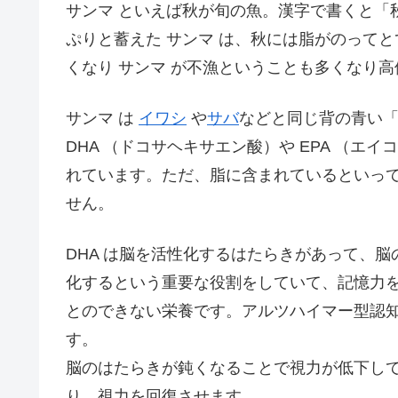
サンマ といえば秋が旬の魚。漢字で書くと「
ぷりと蓄えた サンマ は、秋には脂がのって
くなり サンマ が不漁ということも多くなり
サンマ は
イワシ
や
サバ
などと同じ背の青い
DHA （ドコサヘキサエン酸）や EPA （
れています。ただ、脂に含まれているといっ
せん。
DHA は脳を活性化するはたらきがあって、
化するという重要な役割をしていて、記憶力
とのできない栄養です。アルツハイマー型認
す。
脳のはたらきが鈍くなることで視力が低下して
り、視力を回復させます。