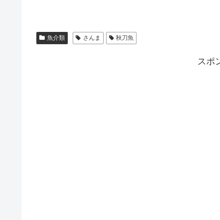
魚介類
さんま
秋刀魚
スポ