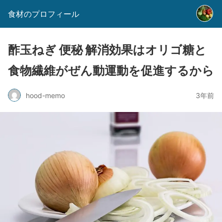
食材のプロフィール
酢玉ねぎ 便秘 解消効果はオリゴ糖と
食物繊維がぜん動運動を促進するから
hood-memo
3年前