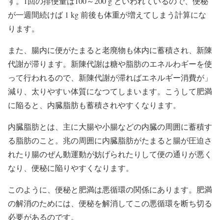
す。1回の排便量は100～200 g といわれているので、便秘
が一週間続けば 1 kg 前後も体重が増えてしまう計算にな
ります。
また、腸内に便がたまると老廃物も体内に蓄積され、新陳
代謝が滞ります。新陳代謝は糖や脂肪のエネルわギーを使
って行われるので、新陳代謝が滞ればエネルギー消費が」
減り、太りやすい体質になつてしまいます。こうして肥満
に陥ると、内臓脂肪も蓄積されやすくなります。
内臓脂肪とは、主に大腸や小腸などの内臓の周囲に蓄積す
る脂肪のこと。兆の周囲に内臓脂肪がたまると腸が圧迫さ
れたり腸のぜん動運動が妨げられたりして便の通りが悪く
なり、便秘に陥りやすくなります。
このように、便秘と肥満は悪循環の関係にあります。肥満
の解消のためには、便秘を解消してこの悪循環を断ち切る
必要があるのです。