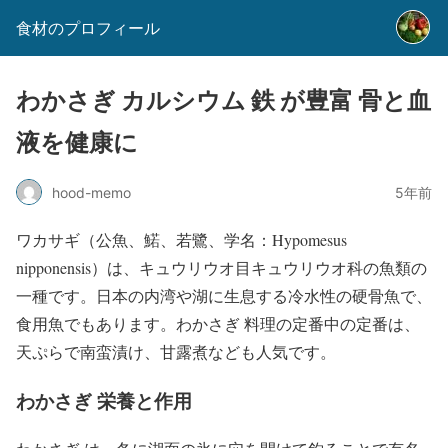
食材のプロフィール
わかさぎ カルシウム 鉄 が豊富 骨と血
液を健康に
hood-memo
5年前
ワカサギ（公魚、鰙、若鷺、学名：Hypomesus
nipponensis）は、キュウリウオ目キュウリウオ科の魚類の
一種です。日本の内湾や湖に生息する冷水性の硬骨魚で、​
食用魚でもあります。わかさぎ 料理の定番中の定番は、
天ぷらで南蛮漬け、​甘露煮なども人気です。
わかさぎ 栄養と作用