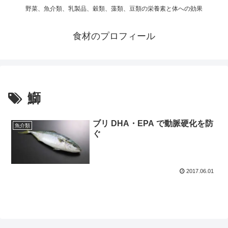
野菜、魚介類、乳製品、穀類、藻類、豆類の栄養素と体への効果
食材のプロフィール
鰤
ブリ DHA・EPA で動脈硬化を防
魚介類
ぐ
2017.06.01