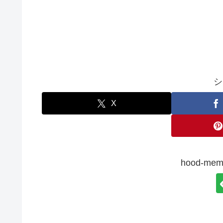
シ
X
hood-m