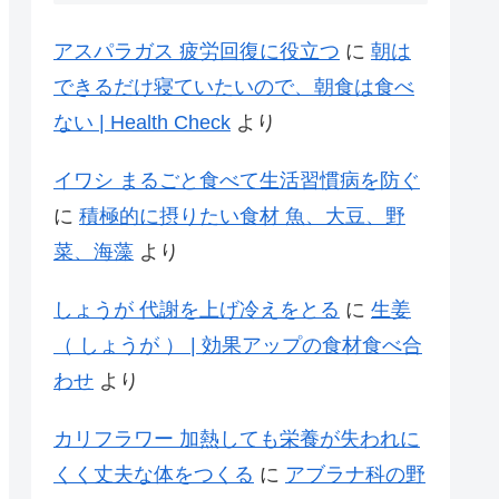
アスパラガス 疲労回復に役立つ
に
朝は
できるだけ寝ていたいので、朝食は食べ
ない | Health Check
より
イワシ まるごと食べて生活習慣病を防ぐ
に
積極的に摂りたい食材 魚、大豆、野
菜、海藻
より
しょうが 代謝を上げ冷えをとる
に
生姜
（ しょうが ） | 効果アップの食材食べ合
わせ
より
カリフラワー 加熱しても栄養が失われに
くく丈夫な体をつくる
に
アブラナ科の野