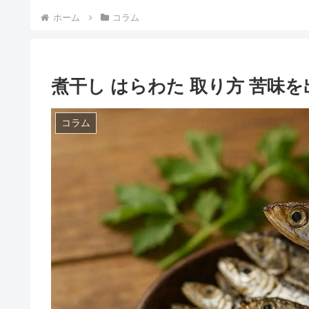
ホーム
コラム
煮干し はらわた 取り方 苦味
コラム