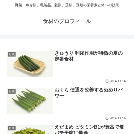
野菜、魚介類、乳製品、穀類、藻類、豆類の栄養素と体への効果
食材のプロフィール
きゅうり 利尿作用が特徴の夏の
野菜
定番食材
2014.11.14
おくら 便通を改善するぬめりパ
野菜
ワー
2014.11.14
えだまめ ビタミンB1が豊富で夏
野菜
バテ予防に最適